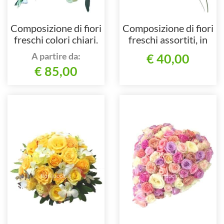
Composizione di fiori
Composizione di fiori
freschi colori chiari.
freschi assortiti, in
particolare gerbere e
A partire da:
€ 40,00
rose.
€ 85,00