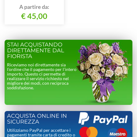
composto da rose e
A partire da:
verde pregiato.
€ 45,00
STAI ACQUISTANDO
DIRETTAMENTE DAL
FIORISTA
Riceviamo noi direttamente sia
l’ordine che il pagamento per l’intero
importo. Questo ci permette di
realizzare il servizio richiesto nel
migliore dei modi, con reciproca
soddisfazione.
ACQUISTA ONLINE IN
SICUREZZA
Utilizziamo PayPal per accettare i
pagamenti tramite carta di credito o