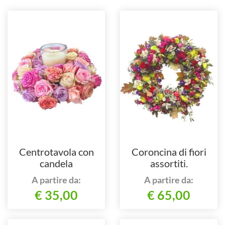
Centrotavola con
Coroncina di fiori
candela
assortiti.
A partire da:
A partire da:
€ 35,00
€ 65,00