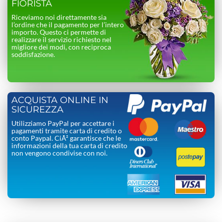
FIORISTA
Riceviamo noi direttamente sia
l’ordine che il pagamento per l’intero
importo. Questo ci permette di
realizzare il servizio richiesto nel
migliore dei modi, con reciproca
soddisfazione.
ACQUISTA ONLINE IN
SICUREZZA
Utilizziamo PayPal per accettare i
pagamenti tramite carta di credito o
conto Paypal. CiÃ² garantisce che le
informazioni della tua carta di credito
non vengono condivise con noi.